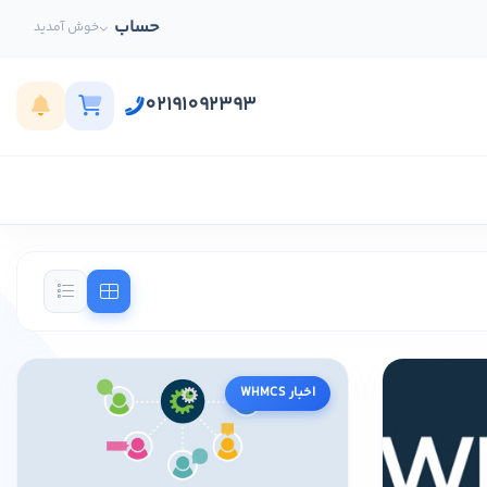
حساب
خوش آمدید
02191092393
اخبار WHMCS