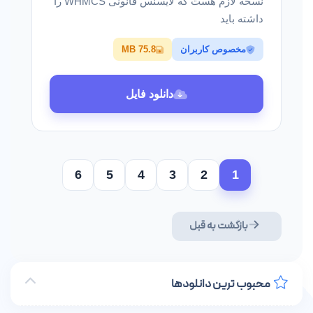
نسخه لازم هست که لایسنس قانونی WHMCS را
داشته باید
مخصوص کاربران
75.8 MB
دانلود فایل
6
5
4
3
2
1
بازگشت به قبل
محبوب ترین دانلودها